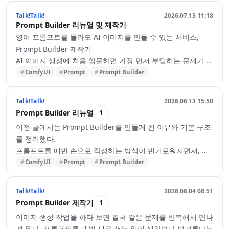
니다.
Talk!Talk!
2026.07.13 11:18
템플릿이란 무엇인가?
Prompt Builder 리뉴얼 및 제작기
· Prompt Builder에서 템플릿은 빈칸이 들어간 프롬프트 문장
영어 프롬프트를 몰라도 AI 이미지를 만들 수 있는 서비스,
입니다.
Prompt Builder 제작기
· 예를 들면 이런 식입니다.
AI 이미지 생성에 처음 입문하면 가장 먼저 부딪히는 문제가 있
· {머리색} 헤어의 여성이 {배경}에서 {포즈} 자세를 취하고 있
습니다.
ComfyUI
Prompt
Prompt Builder
고, {카메라} 구도로 촬영.
“그리고 싶은 장면은 머릿속에 있는데, 영어 프롬프트를 어떻
· 이렇게 뼈대만 잡아두면, 사용자는 빈칸에 들어갈 값만 드롭
게 작성해야 할지 모르겠다.”
Talk!Talk!
2026.06.13 15:50
다운에서 고르면 됩니다.
프롬프트를 검색해 복사해보기도 하고, 번역기를 사용해보기
Prompt Builder 리뉴얼
1
· 템플릿 하나가 곧 하나의 완성된 장면 콘셉트인…
도 하지만 원하는 결과를 얻기는 쉽지 않습니다. 인물, 의상, 포
이전 글에서는 Prompt Builder를 만들게 된 이유와 기본 구조
즈, 카메라 구도, 배경, 화질 표현을 모두 직접 조합해야 하기
를 정리했다.
때문입니다.
프롬프트를 매번 손으로 작성하는 방식이 번거로워지면서, 자
이 문제를 해결하기 위해 만든 서비스가 Prompt Builder입니
주 사용하는 프롬프트 요소를 저장하고 조합할 수 있는 도구가
ComfyUI
Prompt
Prompt Builder
다.
필요했다. 그래서 프롬프트를 부품처럼 관리하고, 필요한 요소
Prompt Builder는 미리 준비된 템플릿을 고르고 인물, 의상,
를 조립해 하나의 완성된 프롬프트로 만드는 Prompt Builder
배경, 포즈 등을 드롭다운에서 선택하면 영어 프롬프트를 자동
Talk!Talk!
2026.06.04 08:51
를 만들기 시작했다.
으로 조립해주는 서비스입니다. 완성된 프롬프트는 복사해서…
Prompt Builder 제작기
1
이번 글은 그 이후 실제로 사용하면서 느낀 점과, 그에 맞춰
이미지 생성 작업을 하다 보면 결국 같은 문제를 반복해서 만나
Prompt Builder를 어떻게 버전업하고 있는지에 대한 기록이
게 된다. 프롬프트를 매번 새로 쓰는 일이 생각보다 번거롭다는