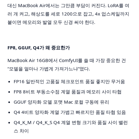
대신 MacBook Air에서는 그만큼 부담이 커진다. LoRA를 여
러 개 켜고, 해상도를 세로 1200으로 잡고, 4x 업스케일까지
붙이면 메모리와 발열 모두 신경 써야 한다.
FP8, GGUF, Q4가 왜 중요한가
MacBook Air 16GB에서 ComfyUI를 쓸 때 가장 중요한 건
“모델을 얼마나 가볍게 가져가느냐”였다.
FP16
일반적인 고품질 체크포인트
품질 좋지만 무거움
FP8
8비트 부동소수점 계열
품질과 메모리 사이 타협
GGUF
양자화 모델 포맷
Mac 로컬 구동에 유리
Q4
4비트 양자화 계열
가볍고 빠르지만 품질 타협 있음
Q4_K_M / Q4_K_S
Q4 계열 변형
크기와 품질 사이 밸런
스 차이