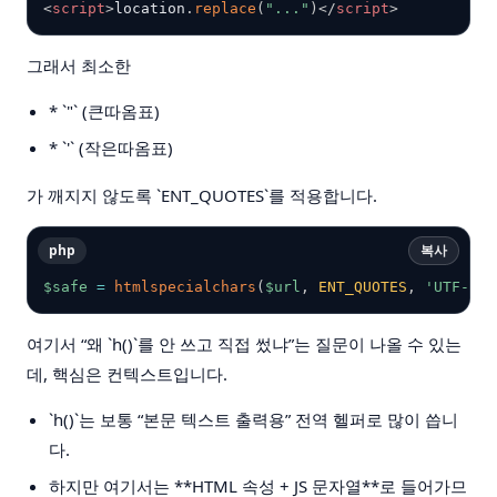
<
script
>
location
.
replace
(
"..."
)
</
script
>
그래서 최소한
* `"` (큰따옴표)
* `'` (작은따옴표)
가 깨지지 않도록 `ENT_QUOTES`를 적용합니다.
php
복사
$safe
=
htmlspecialchars
(
$url
,
ENT_QUOTES
,
'UTF-8'
)
여기서 “왜 `h()`를 안 쓰고 직접 썼냐”는 질문이 나올 수 있는
데, 핵심은 컨텍스트입니다.
`h()`는 보통 “본문 텍스트 출력용” 전역 헬퍼로 많이 씁니
다.
하지만 여기서는 **HTML 속성 + JS 문자열**로 들어가므