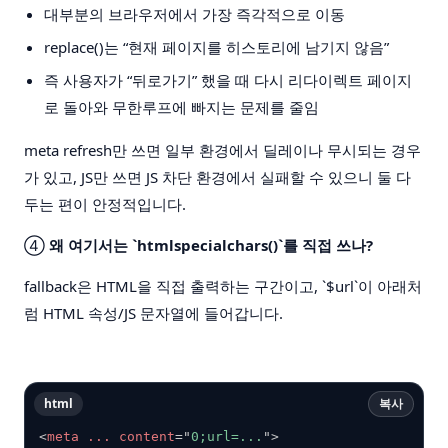
대부분의 브라우저에서 가장 즉각적으로 이동
replace()는 “현재 페이지를 히스토리에 남기지 않음”
즉 사용자가 “뒤로가기” 했을 때 다시 리다이렉트 페이지
로 돌아와 무한루프에 빠지는 문제를 줄임
meta refresh만 쓰면 일부 환경에서 딜레이나 무시되는 경우
가 있고, JS만 쓰면 JS 차단 환경에서 실패할 수 있으니 둘 다
두는 편이 안정적입니다.
④
왜 여기서는 `htmlspecialchars()`를 직접 쓰나?
fallback은 HTML을 직접 출력하는 구간이고, `$url`이 아래처
럼 HTML 속성/JS 문자열에 들어갑니다.
html
복사
<
meta
...
content
=
"
0;url=...
"
>