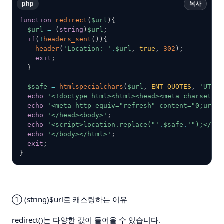
php
복사
function
redirect
(
$url
)
{
$url
=
(
string
)
$url
;
if
(
!
headers_sent
(
)
)
{
header
(
'Location: '
.
$url
,
true
,
302
)
;
exit
;
}
$safe
=
htmlspecialchars
(
$url
,
ENT_QUOTES
,
'UTF-8
echo
'<!doctype html><html><head><meta charset="u
echo
'<meta http-equiv="refresh" content="0;url='
echo
'</head><body>'
;
echo
'<script>location.replace("'
.
$safe
.
'");</scr
echo
'</body></html>'
;
exit
;
}
①
(string)$url로 캐스팅하는 이유
redirect()는 다양한 값이 들어올 수 있습니다.