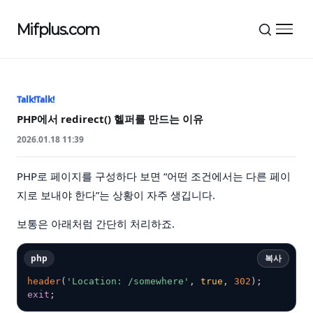
Mifplus.com
메뉴 
Talk!Talk!
PHP에서 redirect() 헬퍼를 만드는 이유
2026.01.18 11:39
PHP로 페이지를 구성하다 보면 “어떤 조건에서는 다른 페이
지로 보내야 한다”는 상황이 자주 생깁니다.
보통은 아래처럼 간단히 처리하죠.
php
복사
header
(
'Location: /somewhere'
,
true
,
302
)
;
exit
;