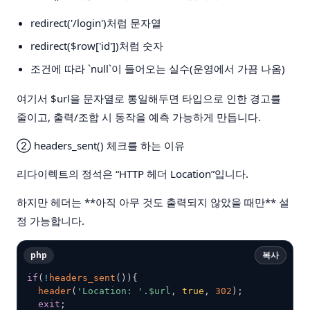
redirect('/login')처럼 문자열
redirect($row['id'])처럼 숫자
조건에 따라 `null`이 들어오는 실수(운영에서 가끔 나옴)
여기서 $url을 문자열로 통일해두면 타입으로 인한 경고를
줄이고, 출력/조합 시 동작을 예측 가능하게 만듭니다.
②
headers_sent() 체크를 하는 이유
리다이렉트의 정석은 “HTTP 헤더 Location”입니다.
하지만 헤더는 **아직 아무 것도 출력되지 않았을 때만** 설
정 가능합니다.
php
복사
if
(
!
headers_sent
(
)
)
{
header
(
'Location: '
.
$url
,
true
,
302
)
;
exit
;