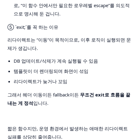
로, “이 함수 안에서만 필요한 로우레벨 escape”를 의도적
으로 명시해 둔 겁니다.
⑤
`exit;`를 꼭 하는 이유
리다이렉트는 “이동”이 목적이므로, 이후 로직이 실행되면 문
제가 생깁니다.
DB 업데이트/삭제가 계속 실행될 수 있음
템플릿이 더 렌더링되며 화면이 섞임
리다이렉트가 늦거나 꼬임
그래서 헤더 이동이든 fallback이든
무조건 exit로 흐름을 끝
내는 게 정석
입니다.
짧은 함수지만, 운영 환경에서 발생하는 애매한 리다이렉트
실패를 상당히 줄여줍니다.