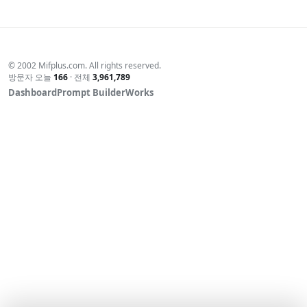
적인 케이스가 이미 출력이 시작된 상태입니다.
· include로 여러 파일을 조립하는 구조
· BOM(UTF-8 시그니처) / 공백 / 디버그 echo가 앞에서 한 번
이라도…
© 2002 Mifplus.com. All rights reserved.
방문자 오늘
166
· 전체
3,961,789
Dashboard
Prompt Builder
Works