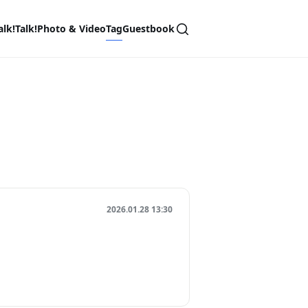
alk!Talk!
Photo & Video
Tag
Guestbook
2026.01.28 13:30