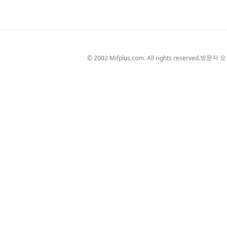
$_SESSION['tab_ctx'][$pageToken] = [
'e1' => $element1 ?? '',
'e2' => $element2 ?? '',
'e3' => $element3 ?? ''…
방문자 
© 2002 Mifplus.com. All rights reserved.