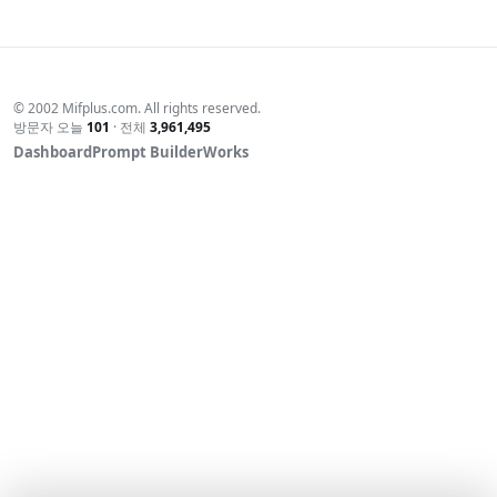
가장 동쪽임을 확인, 호랑이 꼬리부분 이라고 기록하였다.육당
최남은 백두산호랑이가 연해주를 할퀴고 있는 형상으로 한반
도를 묘사하면서 이곳을 호랑이꼬리'라고 이름하였고 영일만
의 일출을 조선십경(朝鮮十景)중의하나로 꼽은바 있다.
© 2002 Mifplus.com. All rights reserved.
방문자 오늘
101
· 전체
3,961,495
Dashboard
Prompt Builder
Works