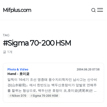
Mifplus.com
메뉴
TAG
#Sigma 70-200 HSM
글 1개
Photo & Video
2004.06.20 07:58
Hand - 호미곶
일찍이 16세기 조선 명종때 풍수지리학자인 남사고는 산수비
경(山水秘境)』에서 한반도는 백두산호랑이가 앞발로 연해주
를 할퀴는 형상으로, 백두산은 호랑이 코,호미곶(虎尾串)은 호
랑이 꼬리에 해당한다고 기술하면서 천하의 명당이라 하였고,
Nikon D70
Sigma 70-200 HSM
고산 김정호는 대동여지도를 들면서 국토최동단을 측정하기위
해 영일만 호미곶을 일곱 번이나 답사 측정 한뒤 우리나라에서