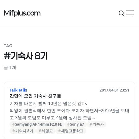
Mifplus.com
메뉴
TAG
#기숙사 8기
글 1개
Talk!Talk!
2017.04.01 23:51
간만에 모인 기숙사 친구들
기차를 타본지 벌써 10년은 넘은것 같다.
의영이 결혼식에서 한번 모이자 모이자 하면서~2016년을 보내
고 3월의 모임도 미루고 4월에 성사된 모임
많은 친구들중 3명이 모였다~
Samyang AF 14mm F2.8 FE
Sony a7
기숙사
기숙사 8기
세명고
세명고등학교
이렇게 시작하는 거지..
이제 40을 넘긴 나이에 열정적으로 나만을 생각하고 친구들을