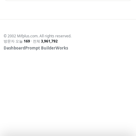
보는 것은 어려운 것이 현실이니까~
이제 천천히 가족끼리 혹은 친구들끼리도 시간과 마음이 허락
하는 사람들끼리 모이는 것도 좋을 듯~
잠정적으로 영민이가 회장을 하고 모임 장소 섭외등을 하는 걸
로~
© 2002 Mifplus.com. All rights reserved.
방문자 오늘
169
· 전체
3,961,792
Dashboard
Prompt Builder
Works