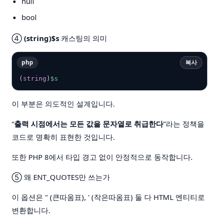
null
bool
④
(string)$s
캐스팅의 의미
php
복사
(
string
)
$s
이 부분은 의도적인 설계입니다.
“
출력 시점에서는 모든 값을 문자열로 취급한다
”라는 정책을
코드로 명확히 표현한 것입니다.
또한 PHP 8에서 타입 경고 없이 안정적으로 동작합니다.
⑤ 왜 ENT_QUOTES만 쓰는가
이 옵션은 " (큰따옴표), ' (작은따옴표) 둘 다 HTML 엔티티로
변환합니다.