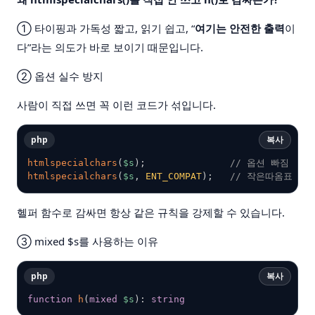
①
타이핑과 가독성 짧고, 읽기 쉽고, “
여기는 안전한 출력
이
다”라는 의도가 바로 보이기 때문입니다.
②
옵션 실수 방지
사람이 직접 쓰면 꼭 이런 코드가 섞입니다.
php
복사
htmlspecialchars
(
$s
)
;
// 옵션 빠짐
htmlspecialchars
(
$s
,
ENT_COMPAT
)
;
// 작은따옴표 미
헬퍼 함수로 감싸면 항상 같은 규칙을 강제할 수 있습니다.
③
mixed $s를 사용하는 이유
php
복사
function
h
(
mixed
$s
)
:
string