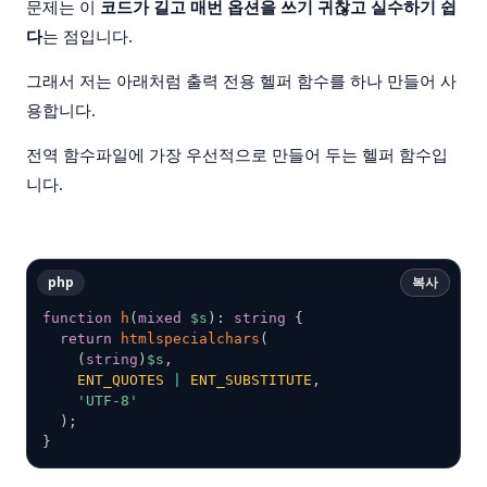
문제는 이
코드가 길고 매번 옵션을 쓰기 귀찮고 실수하기 쉽
다
는 점입니다.
그래서 저는 아래처럼 출력 전용 헬퍼 함수를 하나 만들어 사
용합니다.
전역 함수파일에 가장 우선적으로 만들어 두는 헬퍼 함수입
니다.
php
복사
function
h
(
mixed
$s
)
:
string
{
return
htmlspecialchars
(
(
string
)
$s
,
ENT_QUOTES
|
ENT_SUBSTITUTE
,
'UTF-8'
)
;
}