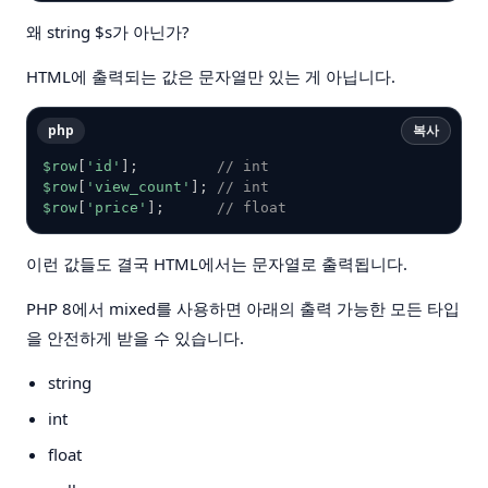
왜 string $s가 아닌가?
HTML에 출력되는 값은 문자열만 있는 게 아닙니다.
php
복사
$row
[
'id'
]
;
// int
$row
[
'view_count'
]
;
// int
$row
[
'price'
]
;
// float
이런 값들도 결국 HTML에서는 문자열로 출력됩니다.
PHP 8에서 mixed를 사용하면 아래의 출력 가능한 모든 타입
을 안전하게 받을 수 있습니다.
string
int
float