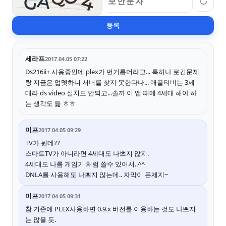
A
G
4
↻
등록
세라프
2017.04.05 07:22
Ds216ii+ 사용중인데 plex가 번거롭더라고... 특히나 로긴문제
랑 지금은 업뎃하니 서버를 찾지 못한다나... 애플티비는 3세
대라 ds video 설치도 안되고...솔까 이 앱 때메 4세대 해야 하
는 생각도 듦 ㅎㅎ
미프
2017.04.05 09:29
TV가 뭔데??
스마트TV가 아니라면 4세대도 나쁘지 않지.
4세대도 나름 게임기 처럼 쓸수 있어서..^^
DNLA를 사용해도 나쁘지 않는데.. 자막이 문제지~
미프
2017.04.05 09:31
참 기존에 PLEX사용하면 0.9.x 버전를 이용하는 것도 나쁘지
는 않을 듯.