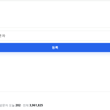
등록
방문자 오늘
202
· 전체
3,961,825