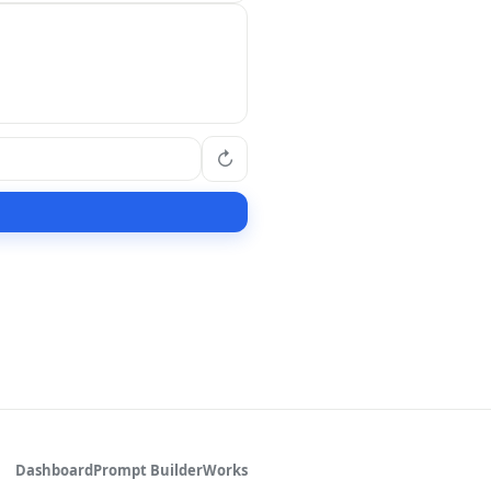
↻
Dashboard
Prompt Builder
Works