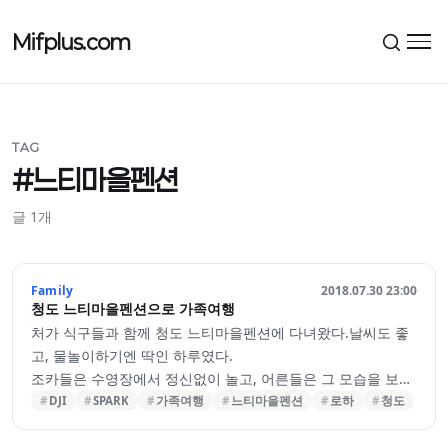
Mifplus.com
메뉴
TAG
#느티마을펜션
글 1개
Family
2018.07.30 23:00
청도 느티마을펜션으로 가족여행
처가 식구들과 함께 청도 느티마을펜션에 다녀왔다.날씨도 좋
고, 물놀이하기엔 딱인 하루였다.
조카들은 수영장에서 정신없이 놀고, 어른들은 그 모습을 보며
웃고 떠들었다.물 튀기는 소리, 아이들 웃음소리 덕분에 펜션
DJI
SPARK
가족여행
느티마을펜션
로하
청도
분위기가 한층 살아났다.
로하는 아직 물놀이는 이르고,엄마 품에 안겨 조용히 주변을 구