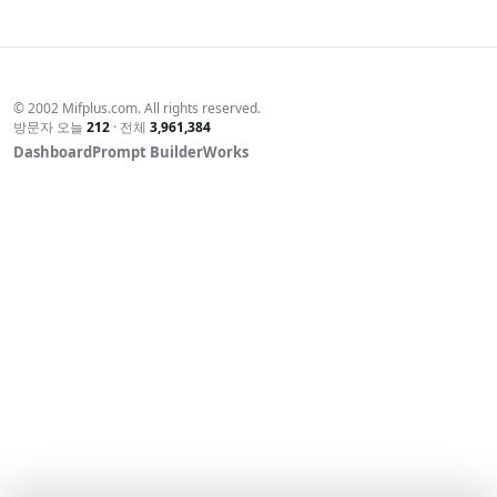
경했다.시끌벅적한 소리에도 잘 보채지 않고,품 안에서 가만히
눈만 굴리며 사람들을 바라보는 모습이 참 대견했다.
이렇게 한 번씩 가족들과 모여아무 일 없는 하루를 보내는 시간
이점점 더 소중하게 느껴진다.
© 2002 Mifplus.com. All rights reserved.
언젠가는 로하도 저 수영장에서형, 누나들처럼 첨벙거리며 놀
방문자 오늘
212
· 전체
3,961,384
Dashboard
날이 오겠지.그날을 상상하며,오늘은 엄마 품속에서 보낸 첫 여
Prompt Builder
Works
름 물놀이 추억으로 남겨본다.