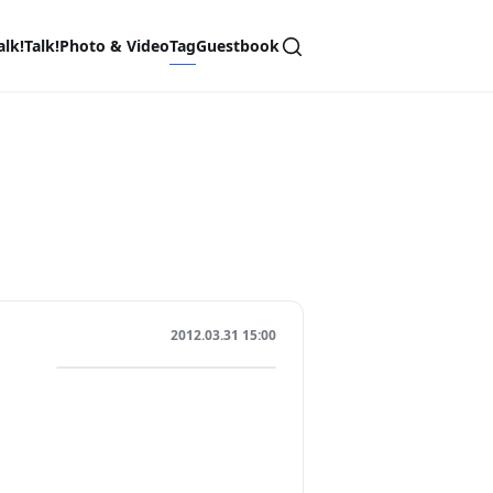
alk!Talk!
Photo & Video
Tag
Guestbook
2012.03.31 15:00