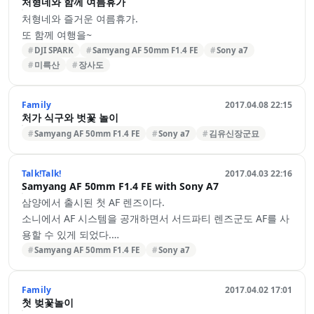
처형네와 함께 여름휴가
처형네와 즐거운 여름휴가.
또 함께 여행을~
DJI SPARK
Samyang AF 50mm F1.4 FE
Sony a7
미륵산
장사도
Family
2017.04.08 22:15
처가 식구와 벗꽃 놀이
Samyang AF 50mm F1.4 FE
Sony a7
김유신장군묘
Talk!Talk!
2017.04.03 22:16
Samyang AF 50mm F1.4 FE with Sony A7
삼양에서 출시된 첫 AF 렌즈이다.
소니에서 AF 시스템을 공개하면서 서드파티 렌즈군도 AF를 사
용할 수 있게 되었다.
AF
Samyang AF 50mm F1.4 FE
Sony a7
Samyang AF 50mm F1.4 FE의 AF 속도는 니콘의 AFS와 비교
했을 때 체감적으로 느리지 않다.
Family
2017.04.02 17:01
다만 AFS군의 무소음 특성과 비교하면, Samyang AF 50mm
첫 벚꽃놀이