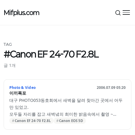
Mifplus.com
메뉴
TAG
#Canon EF 24-70 F2.8L
글 1개
Photo & Video
2006.07.09 05:20
이끼폭포
대구 PHOTO053동호회에서 새벽을 달려 찾아간 곳에서 어두
만 있었고.
모두들 자리를 잡고 새벽녘의 희미한 밝음속에서 촬영 ~
열정을 가지고 단 한장의 사진을 찍기위해 달렸던 추억이 ...
Canon EF 24-70 F2.8L
Canon EOS 5D
몇번 더 연습해보고 촬영하고 싶었지만, 새벽은 그리 길게 기다
려 주지 않았다.