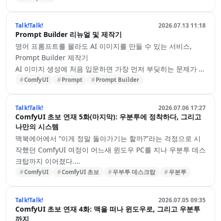
그래서 템플릿을 만들기 시작했고, 지금까지 369개가 쌓였습
니다.
Talk!Talk!
2026.07.13 11:18
템플릿이란 무엇인가?
Prompt Builder 리뉴얼 및 제작기
· Prompt Builder에서 템플릿은 빈칸이 들어간 프롬프트 문장
영어 프롬프트를 몰라도 AI 이미지를 만들 수 있는 서비스,
입니다.
Prompt Builder 제작기
· 예를 들면 이런 식입니다.
AI 이미지 생성에 처음 입문하면 가장 먼저 부딪히는 문제가 있
· {머리색} 헤어의 여성이 {배경}에서 {포즈} 자세를 취하고 있
습니다.
ComfyUI
Prompt
Prompt Builder
고, {카메라} 구도로 촬영.
“그리고 싶은 장면은 머릿속에 있는데, 영어 프롬프트를 어떻
· 이렇게 뼈대만 잡아두면, 사용자는 빈칸에 들어갈 값만 드롭
게 작성해야 할지 모르겠다.”
Talk!Talk!
2026.07.06 17:27
다운에서 고르면 됩니다.
프롬프트를 검색해 복사해보기도 하고, 번역기를 사용해보기
ComfyUI 초보 연재 5화(마지막): 우분투에 정착하다, 그리고
· 템플릿 하나가 곧 하나의 완성된 장면 콘셉트인…
도 하지만 원하는 결과를 얻기는 쉽지 않습니다. 인물, 의상, 포
나만의 시스템
즈, 카메라 구도, 배경, 화질 표현을 모두 직접 조합해야 하기
맥북에어에서 “이게 정말 돌아가기는 할까?”라는 걱정으로 시
때문입니다.
작했던 ComfyUI 여정이 어느새 윈도우 PC를 지나 우분투 데스
이 문제를 해결하기 위해 만든 서비스가 Prompt Builder입니
크탑까지 이어졌다.
다.
처음에는 그저 이미지를 한 장 만들어보는 것이 목표였다. 하지
ComfyUI
ComfyUI 초보
우부투 데스크탑
우분투
Prompt Builder는 미리 준비된 템플릿을 고르고 인물, 의상,
만 여러 운영체제와 모델을 직접 경험하면서 점점 내가 원하는
배경, 포즈 등을 드롭다운에서 선택하면 영어 프롬프트를 자동
작업 방식이 무엇인지 알게 됐다.
Talk!Talk!
2026.07.05 09:35
으로 조립해주는 서비스입니다. 완성된 프롬프트는 복사해서…
그리고 결국 남들이 좋다고 하는 환경이 아니라, 내가 실제로
ComfyUI 초보 연재 4화: 맥을 떠나 윈도우로, 그리고 우분투
편하게 사용할 수 있는 시스템을 만들게 됐다.
까지