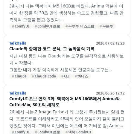
우분투에는 ComfyUI 데스크탑 앱이 없었다
3화까지 나는 맥북에어 M5 16GB로 버텼다. Anima 덕분에 이
우분투로 넘어온 뒤 처음 알게 된 사실이 하나 있었다.
미지 한 장을 약 30초 만에 생성하는 속도도 경험했고, 나름 만
맥이나 윈도우에서는 비교적 쉽게 설치할 수 있는 ComfyUI 데
족하며 그림을 뽑고 있었다.
스크탑 버전이 제공되지만, 우분투에서는 클릭 몇 번으로 설치
그런데 시간이 지날수록 한 가지 감정이 계속 쌓였다.
ComfyUI
ComfyUI 초보
우부투 데스크탑
우분투
할 수 있는 데스크탑 앱이 따로 없었다.
답답함이었다.
결국 직접 설치하는 방식으로…
맥에서는 “된다.” 하지만…
Talk!Talk!
2026.07.02 12:28
맥북에어에서 ComfyUI가 아예 실행되지 않는 것은 아니었다.
Claude와 함께한 코드 분석, 그 놀라움의 기록
GGUF도 돌아갔고, Anima도 정상적으로 사용할 수 있었다. 분
지난 며칠 동안 나는 Claude라는 도구를 본격적으로 사용해보
명히 “가능”은 했다.
기 시작했다.
문제는 그다음이었다.
그동안 내가 가장 익숙하게 사용해온 인공지능 도구는
조금만 무거운 작업을 시도하면 금세 속도가 느려졌고, 여러 장
ChatGPT였다. 궁금한 것이 생기거나 작업 중 막히는 부분이
Claude
Claude Code
CLI
하네스
을 연속으로 생성하거나 다양한 설정을 바꿔가며 실험하려고
있을 때면 자연스럽게 창을 열어 질문했고, 대부분은 그것만으
하면 기다리는 시간이 계속 발목을 잡았다.
로도 충분하다고 생각했다.
Talk!Talk!
2026.06.26 12:12
“되긴 되는데, 쾌적하지는 않다.”
프로그램을 작성하는 작업 환경에서도 몇 가지 보조 도구를 사
ComfyUI 초보 연재 3화: 맥북에어 M5 16GB에서 Anima와
이 느낌이 좀처럼 사라지지 않았다.
용해본 적이 있다. 코드를 자동으로 완성해주거나, 작성 중인
CoffeeMix, 30초의 세계로
한두 장 정도 가볍게 생성할 때는 괜찮았다…
내용을 바탕으로 다음 코드를 제안해주는 기능들이었다. 처음
2화에서 나는 Z Image Turbo가 왜 그렇게 무거웠는지 알게 됐
에는 기대가 컸지만, 실제로 사용해보니 내 작업 방식과는 잘
다. 프롬프트를 이해하려고 4B짜리 언어 모델까지 같이 돌리고
맞지 않았다.
있었던 것이다. 그래서 이번에는 애초에 더 가벼운 길, Anima
내가 원하는 방향을 정확히 이해하지 못하거나, 현재 열어놓은
로 가보기로 했다.
ComfyUI
ComfyUI 초보
맥북 ComfyUI