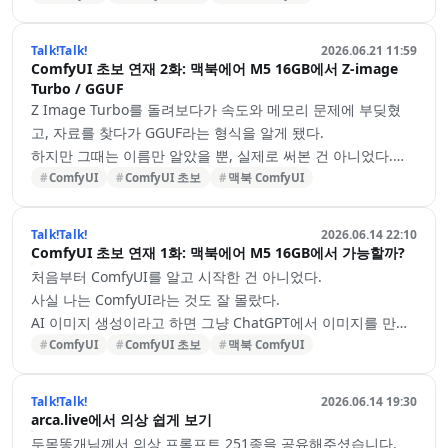
파일의 일부만 보고 제한적인 답을 내놓는 경우가 많았다. 때로
Anima를 처음 돌렸을 때의 느낌
는 제안된 코드를 다시 검토하고 수정하는 일이 더 번거롭게…
· Anima는 애니 스타일에 특화된 모델이고, 크기도 Z Image
Talk!Talk!
2026.06.21 11:59
Turbo보다 작다.
ComfyUI 초보 연재 2화: 맥북에어 M5 16GB에서 Z-image
· 텍스트 인코더도 훨씬 작은 언어 모델을 쓴다고 했다.
Turbo / GGUF
· 그래서 기대 반 걱정 반으로 생성 버튼을 눌렀다.
Z Image Turbo를 돌려보다가 속도와 메모리 문제에 부딪혔
결과는 놀라웠다.
고, 자료를 찾다가 GGUF라는 형식을 알게 됐다.
· 이미지 한 장이 30초 내외로 나왔다.
하지만 그때는 이름만 알았을 뿐, 실제로 써본 건 아니었다.
· 2화에서 GGUF로 2~3분을 기다리던 것과 비교하면 완전히 다
그래서 GGUF를 받아서 돌려보기로 했다.
ComfyUI
ComfyUI 초보
맥북 ComfyUI
른 세계였다.
“이름은 알겠는데, 그래서 이걸 쓰면 내 맥북에서 정말 나아지
· "아, 이 정도면 이것저것 시도해볼 수 있겠다"는 생각이 처음
나?” GGUF가 대체 뭘까?
Talk!Talk!
2026.06.14 22:10
으로 들었다.
· 처음에는 GGUF가 무슨 대단한 기술인 줄 알았다.
ComfyUI 초보 연재 1화: 맥북에어 M5 16GB에서 가능할까?
물론 Z Image Turbo와는 느낌이…
· 찾아보니 생각보다 개념은 단순했다.
처음부터 ComfyUI를 알고 시작한 건 아니었다.
· GGUF는 모델을 더 가볍게 압축한 형식이라고 이해하면…
사실 나는 ComfyUI라는 것도 잘 몰랐다.
AI 이미지 생성이라고 하면 그냥 ChatGPT에서 이미지를 만들
거나, 사람들이 말하는 나노바나나 같은 것 정도만 알고 있었
ComfyUI
ComfyUI 초보
맥북 ComfyUI
다.
“이걸 꼭 유료 서비스에서만 해야 하나?”
Talk!Talk!
2026.06.14 19:30
“내 컴퓨터에서 직접 돌리는 방법은 없을까?”
arca.live에서 의상 쉽게 보기
“로컬에서 AI 이미지를 만들 수 있나?”
두목똥개님께서 의상 프롬프트 251종을 공유해주셨습니다.